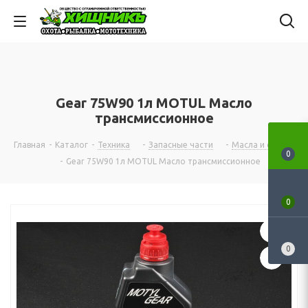
Gear 75W90 1л MOTUL Масло
трансмиссионное
Главная
-
Каталог
-
Техника
-
Запасные части
-
Масла и смазки
0
-
Gear 75W90 1л MOTUL Масло трансмиссионное
0
0