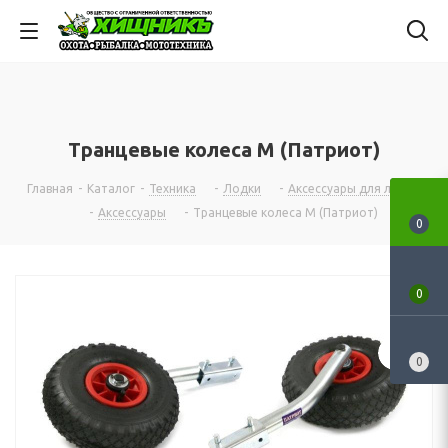
Транцевые колеса М (Патриот)
Главная
-
Каталог
-
Техника
-
Лодки
-
Аксессуары для лодок
-
Аксессуары
-
Транцевые колеса М (Патриот)
0
0
0