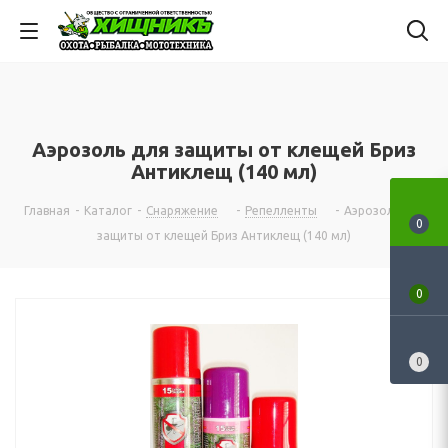
Аэрозоль для защиты от клещей Бриз
Антиклещ (140 мл)
Главная
-
Каталог
-
Снаряжение
-
Репелленты
-
Аэрозоль для
0
защиты от клещей Бриз Антиклещ (140 мл)
0
0