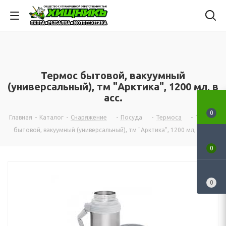
Термос бытовой, вакуумный
(универсальный), тм "Арктика", 1200 мл, в
асс.
0
Главная
-
Каталог
-
Снаряжение
-
Посуда
-
Термоса
-
Термос
бытовой, вакуумный (универсальный), тм "Арктика", 1200 мл, в асс.
0
0