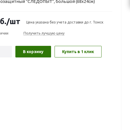
розащитный "СЛЕДОПЫТ", большой (68х24см)
б.
/шт
Цена указана без учета доставки до г. Томск
личии
Получить лучшую цену
В корзину
Купить в 1 клик