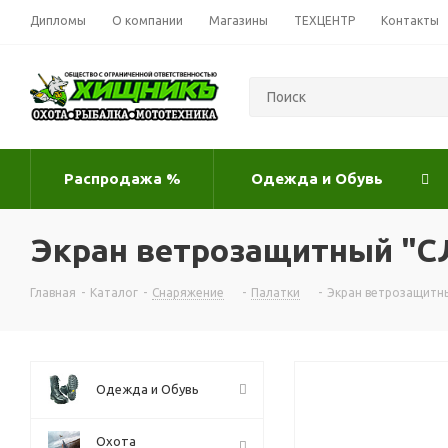
Дипломы
О компании
Магазины
ТЕХЦЕНТР
Контакты
Распродажа %
Одежда и Обувь
Экран ветрозащитный "С
Главная
-
Каталог
-
Снаряжение
-
Палатки
-
Экран ветрозащитн
Одежда и Обувь
Охота