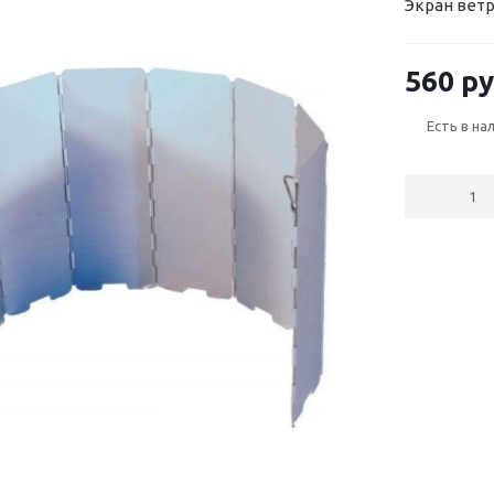
Экран вет
560
ру
Есть в на