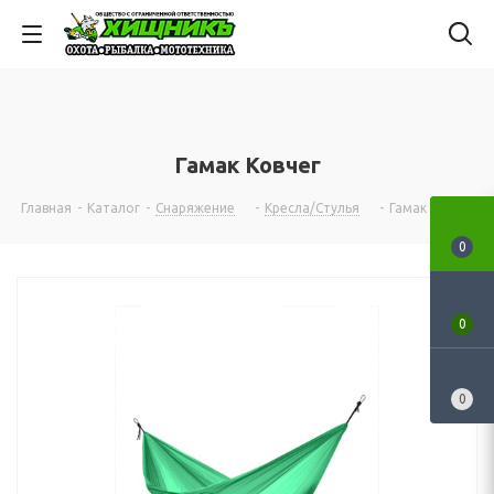
Гамак Ковчег
Главная
-
Каталог
-
Снаряжение
-
Кресла/Стулья
-
Гамак Ковчег
0
0
0