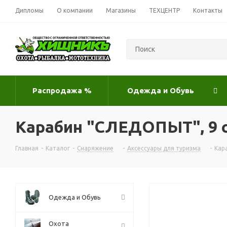
Дипломы
О компании
Магазины
ТЕХЦЕНТР
Контакты
Распродажа %
Одежда и Обувь
Карабин "СЛЕДОПЫТ", 9 с
Главная
-
Каталог
-
Снаряжение
-
Аксессуары для туризма
-
Кар
Одежда и Обувь
Охота