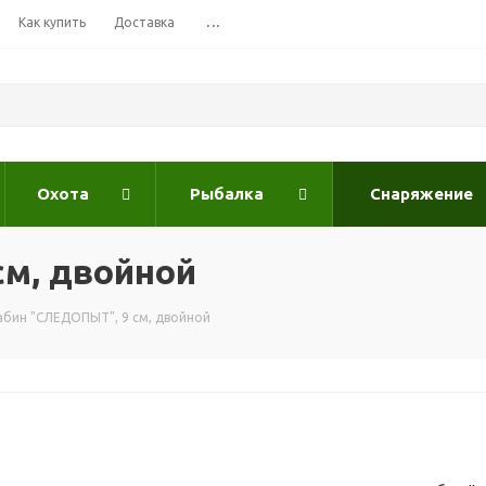
Как купить
Доставка
...
Охота
Рыбалка
Снаряжение
м, двойной
абин "СЛЕДОПЫТ", 9 см, двойной