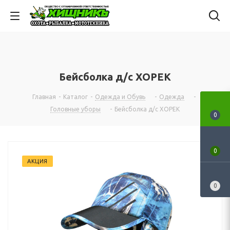
Бейсболка д/с ХОРЕК
Главная
-
Каталог
-
Одежда и Обувь
-
Одежда
-
Головные уборы
-
Бейсболка д/с ХОРЕК
0
0
АКЦИЯ
0