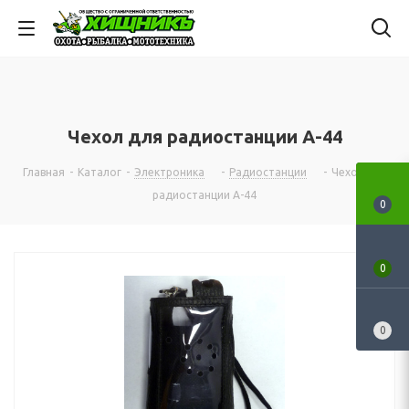
Чехол для радиостанции А-44
Главная
-
Каталог
-
Электроника
-
Радиостанции
-
Чехол для
радиостанции А-44
0
0
0